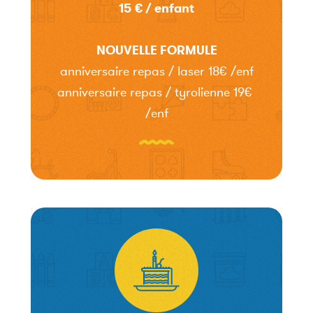
15 € / enfant
NOUVELLE FORMULE
anniversaire repas / laser 18€ /enf
anniversaire repas / tyrolienne 19€
/enf