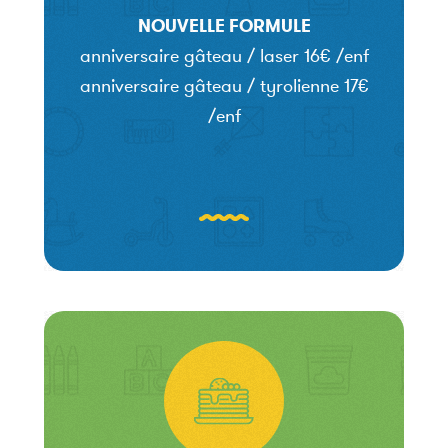
NOUVELLE FORMULE
anniversaire gâteau / laser 16€ /enf
anniversaire gâteau / tyrolienne 17€
/enf